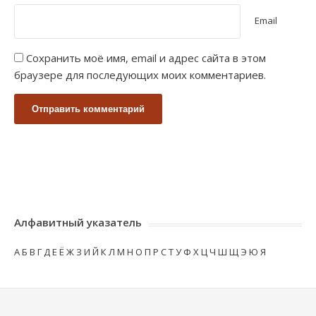
Email
Сохранить моё имя, email и адрес сайта в этом
браузере для последующих моих комментариев.
Алфавитный указатель
А
Б
В
Г
Д
Е
Ё
Ж
З
И
Й
К
Л
М
Н
О
П
Р
С
Т
У
Ф
Х
Ц
Ч
Ш
Щ
Э
Ю
Я