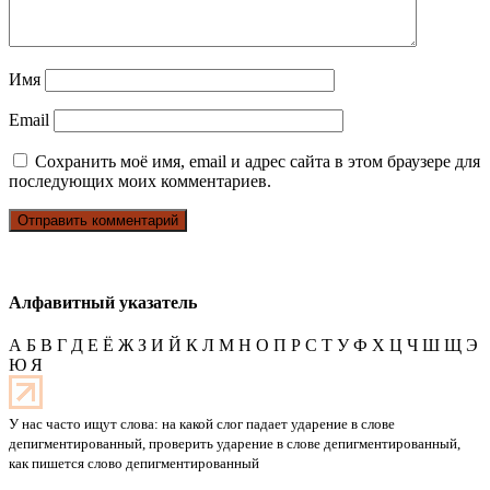
Имя
Email
Сохранить моё имя, email и адрес сайта в этом браузере для
последующих моих комментариев.
Алфавитный указатель
А
Б
В
Г
Д
Е
Ё
Ж
З
И
Й
К
Л
М
Н
О
П
Р
С
Т
У
Ф
Х
Ц
Ч
Ш
Щ
Э
Ю
Я
У нас часто ищут слова: на какой слог падает ударение в слове
депигментированный, проверить ударение в слове депигментированный,
как пишется слово депигментированный