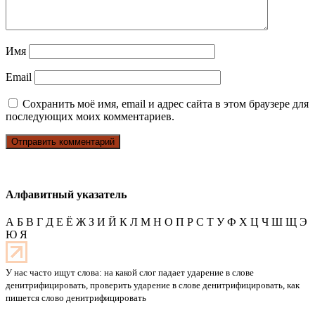
Имя
Email
Сохранить моё имя, email и адрес сайта в этом браузере для
последующих моих комментариев.
Алфавитный указатель
А
Б
В
Г
Д
Е
Ё
Ж
З
И
Й
К
Л
М
Н
О
П
Р
С
Т
У
Ф
Х
Ц
Ч
Ш
Щ
Э
Ю
Я
У нас часто ищут слова: на какой слог падает ударение в слове
денитрифицировать, проверить ударение в слове денитрифицировать, как
пишется слово денитрифицировать