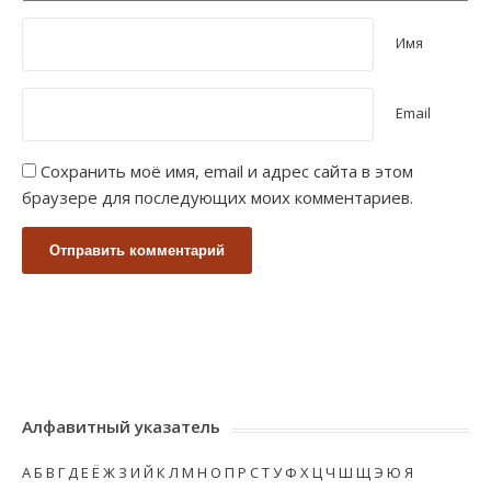
Имя
Email
Сохранить моё имя, email и адрес сайта в этом
браузере для последующих моих комментариев.
Алфавитный указатель
А
Б
В
Г
Д
Е
Ё
Ж
З
И
Й
К
Л
М
Н
О
П
Р
С
Т
У
Ф
Х
Ц
Ч
Ш
Щ
Э
Ю
Я