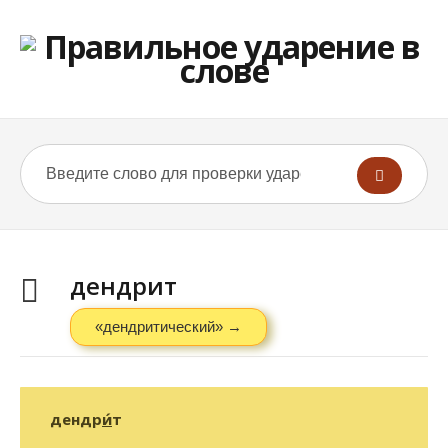
дендрит
«дендритический» →
дендр
и́
т