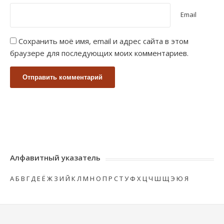
Email
Сохранить моё имя, email и адрес сайта в этом
браузере для последующих моих комментариев.
Алфавитный указатель
А
Б
В
Г
Д
Е
Ё
Ж
З
И
Й
К
Л
М
Н
О
П
Р
С
Т
У
Ф
Х
Ц
Ч
Ш
Щ
Э
Ю
Я