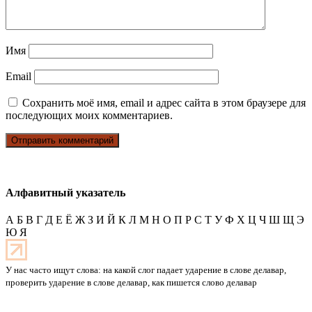
Имя
Email
Сохранить моё имя, email и адрес сайта в этом браузере для
последующих моих комментариев.
Алфавитный указатель
А
Б
В
Г
Д
Е
Ё
Ж
З
И
Й
К
Л
М
Н
О
П
Р
С
Т
У
Ф
Х
Ц
Ч
Ш
Щ
Э
Ю
Я
У нас часто ищут слова: на какой слог падает ударение в слове делавар,
проверить ударение в слове делавар, как пишется слово делавар