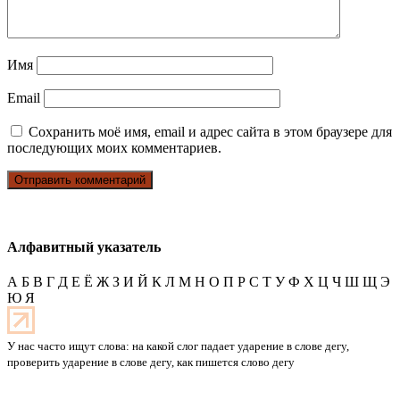
Имя
Email
Сохранить моё имя, email и адрес сайта в этом браузере для
последующих моих комментариев.
Алфавитный указатель
А
Б
В
Г
Д
Е
Ё
Ж
З
И
Й
К
Л
М
Н
О
П
Р
С
Т
У
Ф
Х
Ц
Ч
Ш
Щ
Э
Ю
Я
У нас часто ищут слова: на какой слог падает ударение в слове дегу,
проверить ударение в слове дегу, как пишется слово дегу