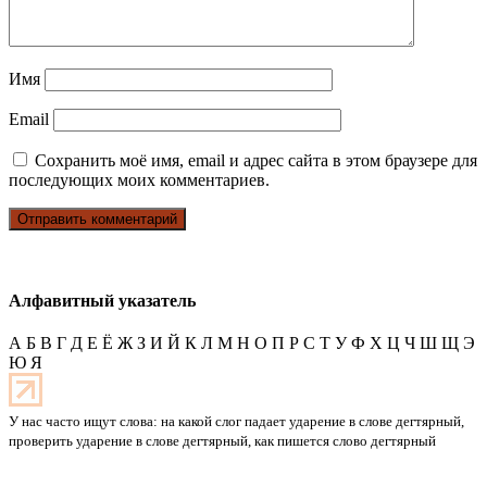
Имя
Email
Сохранить моё имя, email и адрес сайта в этом браузере для
последующих моих комментариев.
Алфавитный указатель
А
Б
В
Г
Д
Е
Ё
Ж
З
И
Й
К
Л
М
Н
О
П
Р
С
Т
У
Ф
Х
Ц
Ч
Ш
Щ
Э
Ю
Я
У нас часто ищут слова: на какой слог падает ударение в слове дегтярный,
проверить ударение в слове дегтярный, как пишется слово дегтярный