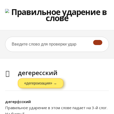
дегересский
«дегероизация» →
дегер
е́
сский
Правильное ударение в этом слове падает на 3-й слог.
На букву
Е