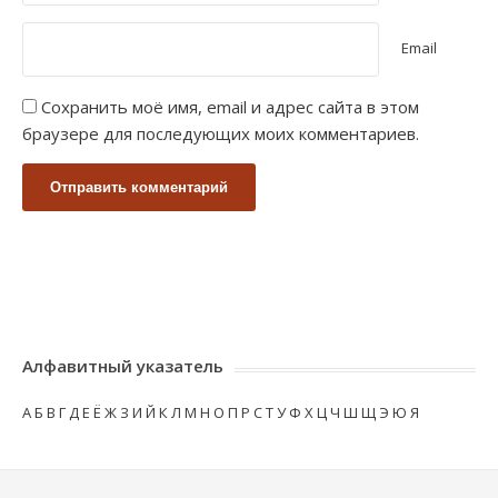
Email
Сохранить моё имя, email и адрес сайта в этом
браузере для последующих моих комментариев.
Алфавитный указатель
А
Б
В
Г
Д
Е
Ё
Ж
З
И
Й
К
Л
М
Н
О
П
Р
С
Т
У
Ф
Х
Ц
Ч
Ш
Щ
Э
Ю
Я