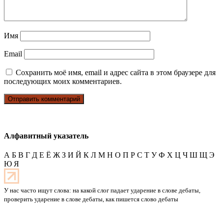
Имя
Email
Сохранить моё имя, email и адрес сайта в этом браузере для
последующих моих комментариев.
Алфавитный указатель
А
Б
В
Г
Д
Е
Ё
Ж
З
И
Й
К
Л
М
Н
О
П
Р
С
Т
У
Ф
Х
Ц
Ч
Ш
Щ
Э
Ю
Я
У нас часто ищут слова: на какой слог падает ударение в слове дебаты,
проверить ударение в слове дебаты, как пишется слово дебаты