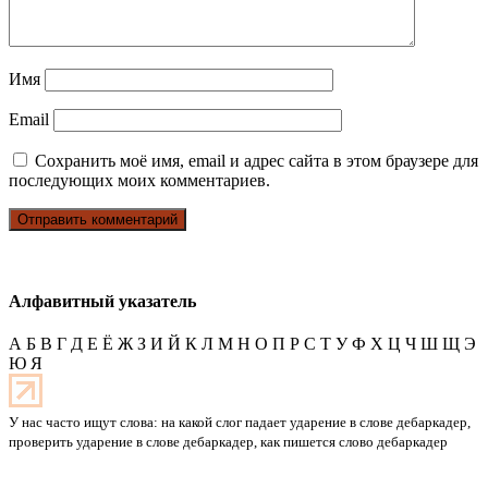
Имя
Email
Сохранить моё имя, email и адрес сайта в этом браузере для
последующих моих комментариев.
Алфавитный указатель
А
Б
В
Г
Д
Е
Ё
Ж
З
И
Й
К
Л
М
Н
О
П
Р
С
Т
У
Ф
Х
Ц
Ч
Ш
Щ
Э
Ю
Я
У нас часто ищут слова: на какой слог падает ударение в слове дебаркадер,
проверить ударение в слове дебаркадер, как пишется слово дебаркадер